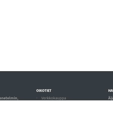
OIKOTIET
HA
menetelmin,
Verkkokauppa
Äi
me tapahtuu
61
Ilmoittautumisehdot
tai kisaajille.