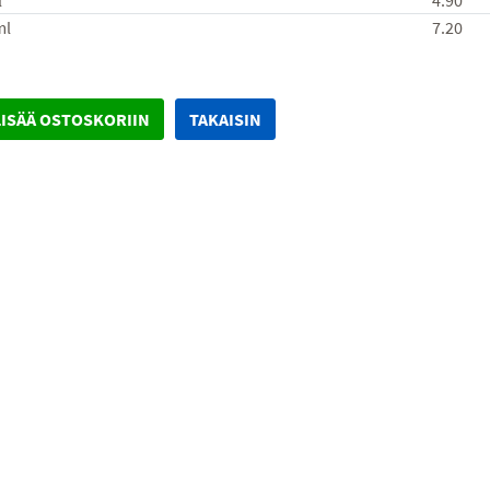
l
4.90
ml
7.20
LISÄÄ OSTOSKORIIN
TAKAISIN