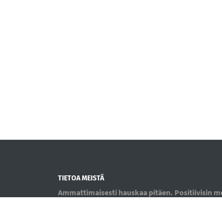
TIETOA MEISTÄ
Ammattimaisesti hauskaa pitäen. Positiivisin 
tieteen löytöjä hyväksikäyttäen. Koulutuksem
pienryhmissä tai yksityisopetuksena. Kotikoirille 