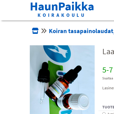
HaunPaikka
KOIRAKOULU
Koiran tasapainolaudat,
Laa
5-7
Sisältää
Lasine
TUOT