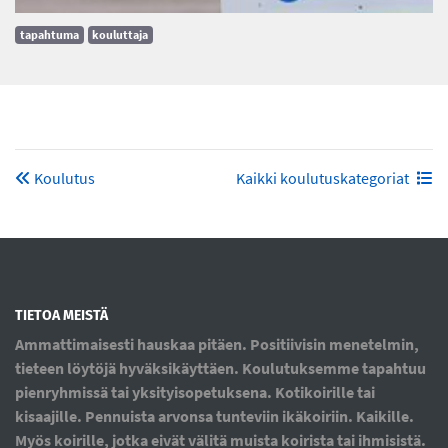
tapahtuma
kouluttaja
Koulutus
Kaikki koulutuskategoriat
TIETOA MEISTÄ
Ammattimaisesti hauskaa pitäen. Positiivisin menetelmin,
tieteen löytöjä hyväksikäyttäen. Koulutuksemme tapahtuu
pienryhmissä tai yksityisopetuksena. Kotikoirille tai
kisaajille. Pennuista arvonsa tunteviin ikäkoiriin. Kaikille.
Myös koirille, jotka eivät välitä muista koirista tai ihmisistä.