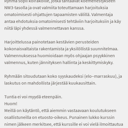
Ryhmä sopii koirakoille, jotka tähtäävät koemenestykseen
NW3-tasolla ja ovat valmiita toteuttamaan harjoituksia
omatoimisesti ohjattujen tapaamisten välillä. Valmentaja
antaa ehdotuksia omatoimisesti tehtäviin harjoituksiin ja käy
niitä läpi yhdessä valmennettavan kanssa.
Harjoittelussa painotetaan kestävien perusteiden
kokonaisvaltaista rakentamista ja yksilöllistä suunnitelmaa.
Valmennuksessa huomioidaan myös ohjaajan psyykkinen
valmennus, kuten jännityksen hallinta ja keskittymiskyky.
Ryhmään sitoudutaan koko syyskaudeksi (elo–marraskuu), ja
laskutus on mahdollista järjestää kuukausittain.
Tuntia ei voi myydä eteenpäin.
Huom!
Meillä on käytäntö, että aiemmin vastaavaan koulutukseen
osallistuneilla on etuosto-oikeus. Punainen lukko kurssin
nimen jälkeen merkitsee, että kurssille ei voi vielä ilmoittautua