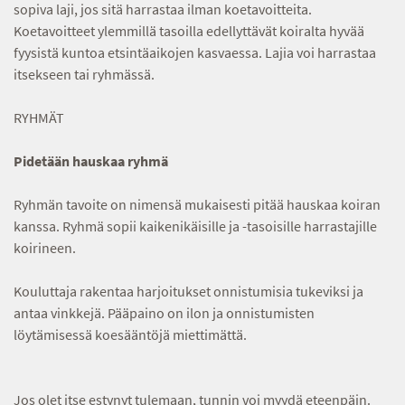
sopiva laji, jos sitä harrastaa ilman koetavoitteita.
Koetavoitteet ylemmillä tasoilla edellyttävät koiralta hyvää
fyysistä kuntoa etsintäaikojen kasvaessa. Lajia voi harrastaa
itsekseen tai ryhmässä.
RYHMÄT
Pidetään hauskaa ryhmä
Ryhmän tavoite on nimensä mukaisesti pitää hauskaa koiran
kanssa. Ryhmä sopii kaikenikäisille ja -tasoisille harrastajille
koirineen.
Kouluttaja rakentaa harjoitukset onnistumisia tukeviksi ja
antaa vinkkejä. Pääpaino on ilon ja onnistumisten
löytämisessä koesääntöjä miettimättä.
Jos olet itse estynyt tulemaan, tunnin voi myydä eteenpäin.