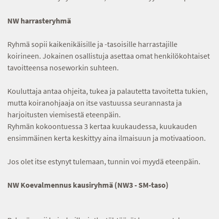
NW harrasteryhmä
Ryhmä sopii kaikenikäisille ja -tasoisille harrastajille
koirineen. Jokainen osallistuja asettaa omat henkilökohtaiset
tavoitteensa noseworkin suhteen.
Kouluttaja antaa ohjeita, tukea ja palautetta tavoitetta tukien,
mutta koiranohjaaja on itse vastuussa seurannasta ja
harjoitusten viemisestä eteenpäin.
Ryhmän kokoontuessa 3 kertaa kuukaudessa, kuukauden
ensimmäinen kerta keskittyy aina ilmaisuun ja motivaatioon.
Jos olet itse estynyt tulemaan, tunnin voi myydä eteenpäin.
NW Koevalmennus kausiryhmä (NW3 - SM-taso)