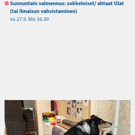
Sunnuntain valmennus: sokkeloiset/ ahtaat tilat
(tai ilmaisun vahvistaminen)
su 27.9. klo 16.30