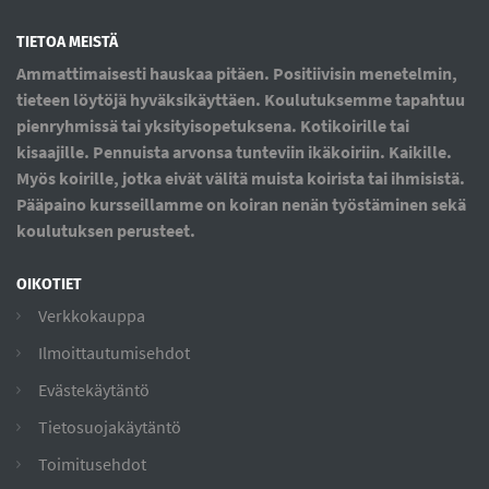
TIETOA MEISTÄ
Ammattimaisesti hauskaa pitäen. Positiivisin menetelmin,
tieteen löytöjä hyväksikäyttäen. Koulutuksemme tapahtuu
pienryhmissä tai yksityisopetuksena. Kotikoirille tai
kisaajille. Pennuista arvonsa tunteviin ikäkoiriin. Kaikille.
Myös koirille, jotka eivät välitä muista koirista tai ihmisistä.
Pääpaino kursseillamme on koiran nenän työstäminen sekä
koulutuksen perusteet.
OIKOTIET
Verkkokauppa
Ilmoittautumisehdot
Evästekäytäntö
Tietosuojakäytäntö
Toimitusehdot