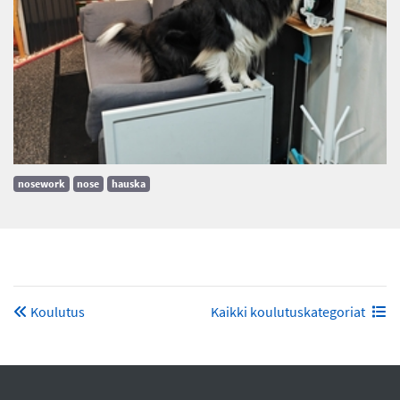
nosework
nose
hauska
Koulutus
Kaikki koulutuskategoriat