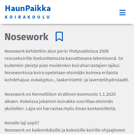
HaunPaikka
KOIRAKOULU
Nosework
Nosework kehitettiin alun perin Yhdysvalloissa 2008
rescuekoirille itseluottamusta kasvattavana tekemisenä. Se
kuitenkin yleistyi pian muidenkin koiraharrastajien lajiksi.
Noseworkissa koira opetetaan etsimään kolmea erilaista
kohdehajua: eukalyptus-, laakerinlehti- ja laventelihydrolaatti.
Nosework on Kennelliiton virallinen koemuoto 1.1.2020
alkaen. Kokeissa jokainen koirakko suorittaa etsinnän
yksitellen. Lajia voi harrastaa myös ilman koetavoitteita.
Kenelle laji sopii?
Nosework on kaikenikäisille ja kokoisille koirille ohjaajineen