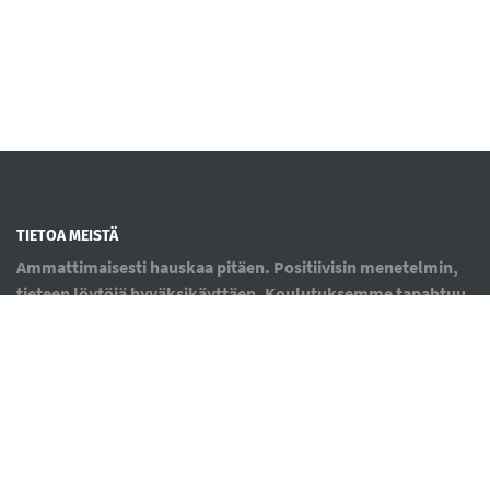
TIETOA MEISTÄ
Ammattimaisesti hauskaa pitäen. Positiivisin menetelmin,
tieteen löytöjä hyväksikäyttäen. Koulutuksemme tapahtuu
pienryhmissä tai yksityisopetuksena. Kotikoirille tai
kisaajille. Pennuista arvonsa tunteviin ikäkoiriin. Kaikille.
Myös koirille, jotka eivät välitä muista koirista tai ihmisistä.
Pääpaino kursseillamme on koiran nenän työstäminen sekä
koulutuksen perusteet.
OIKOTIET